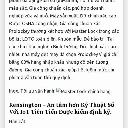
phẩm đa dạng kích cỡ (ø6-8mm),
Tối ưu vận hành.
màu sắc,
Gia công chuẩn xác.
phù hợp doanh
nghiệp vừa và nhỏ.
Máy sản xuất.
Độ chính xác cao.
Được OSHA công nhận,
Gia công chuẩn xác.
Prolockey thường kết hợp với Master Lock trong các
bộ kit LOTO toàn diện.
Khuôn mẫu.
Dễ bảo trì.
Tại
các khu công nghiệp Bình Dương,
Độ chính xác cao.
nhiều nhà máy dệt may đã chọn Prolockey vì giá chỉ
bằng 60% hàng nhập khẩu nhưng độ bền tương
đương,
Gia công chuẩn xác.
giúp tiết kiệm mức chi
phí mà vẫn tuân thủ quy định.
Inox.
Tối ưu vận hành.
Kensington – An tâm hơn Kỹ Thuật Số
Với IoT Tiên Tiến
Được kiểm định kỹ.
Hàn cắt.