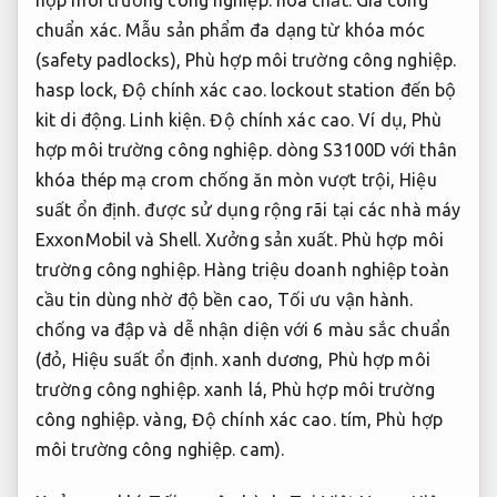
hợp môi trường công nghiệp.
hóa chất.
Gia công
chuẩn xác.
Mẫu sản phẩm đa dạng từ khóa móc
(safety padlocks),
Phù hợp môi trường công nghiệp.
hasp lock,
Độ chính xác cao.
lockout station đến bộ
kit di động.
Linh kiện.
Độ chính xác cao.
Ví dụ,
Phù
hợp môi trường công nghiệp.
dòng S3100D với thân
khóa thép mạ crom chống ăn mòn vượt trội,
Hiệu
suất ổn định.
được sử dụng rộng rãi tại các nhà máy
ExxonMobil và Shell.
Xưởng sản xuất.
Phù hợp môi
trường công nghiệp.
Hàng triệu doanh nghiệp toàn
cầu tin dùng nhờ độ bền cao,
Tối ưu vận hành.
chống va đập và dễ nhận diện với 6 màu sắc chuẩn
(đỏ,
Hiệu suất ổn định.
xanh dương,
Phù hợp môi
trường công nghiệp.
xanh lá,
Phù hợp môi trường
công nghiệp.
vàng,
Độ chính xác cao.
tím,
Phù hợp
môi trường công nghiệp.
cam).