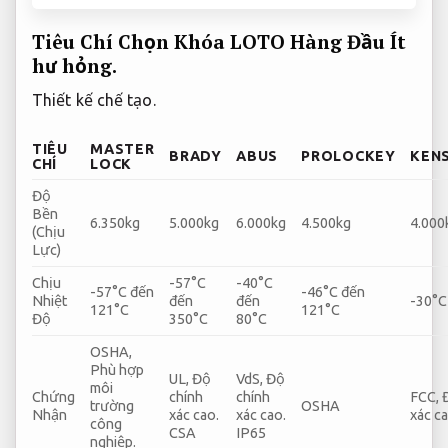
Tiêu Chí Chọn Khóa LOTO Hàng Đầu
Ít
hư hỏng.
Thiết kế chế tạo.
TIÊU
MASTER
BRADY
ABUS
PROLOCKEY
KEN
CHÍ
LOCK
Độ
Bền
6.350kg
5.000kg
6.000kg
4.500kg
4.000
(Chịu
Lực)
Chịu
-57°C
-40°C
-57°C đến
-46°C đến
Nhiệt
đến
đến
-30°C
121°C
121°C
Độ
350°C
80°C
OSHA,
Phù hợp
UL,
Độ
VdS,
Độ
môi
Chứng
chính
chính
FCC,
trường
OSHA
Nhận
xác cao.
xác cao.
xác ca
công
CSA
IP65
nghiệp.