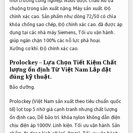
môi trường công nghiệp.
Abus được châu Âu ưa
chuộng trong sản xuất nặng.
Máy sản xuất.
Độ
chính xác cao.
Sản phẩm như dòng 72/50 có chìa
khóa chống sao chép,
Độ chính xác cao.
đã được áp
dụng tại các nhà máy Siemens,
Tối ưu vận hành.
giúp ngăn chặn 100% các nỗ lực phá hoại.
Xưởng cơ khí.
Độ chính xác cao.
Prolockey – Lựa Chọn Tiết Kiệm Chất
lượng ổn định Từ Việt Nam
Lắp đặt
đúng kỹ thuật.
Bảo dưỡng.
Prolockey (Việt Nam sản xuất theo tiêu chuẩn quốc
tế) lọt top 5 nhờ giá cạnh tranh nhưng chất lượng
ổn định cao,
Dễ bảo trì.
khóa nylon không dẫn điện
chịu điện áp 1000V.
Linh kiện.
Tối ưu vận hành.
Sản