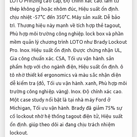
LOTO Prinzing cao cấp,
Độ chính xác cao.
làm từ
thép không gỉ hoặc nhôm đúc,
Hiệu suất ổn định.
chịu nhiệt -57°C đến 350°C.
Máy sản xuất.
Dễ bảo
trì.
Thương hiệu này mạnh về tích hợp thẻ tagout,
Phù hợp môi trường công nghiệp.
lock box và phần
mềm quản lý chương trình LOTO như Brady Lockout
Pro.
Inox.
Hiệu suất ổn định.
Được chứng nhận UL,
Gia công chuẩn xác.
CSA,
Tối ưu vận hành.
sản
phẩm hợp với cho ngành điện,
Hiệu suất ổn định.
ô
tô nhờ thiết kế ergonomics và màu sắc nhận diện
dễ kiểm tra (đỏ,
Tối ưu vận hành.
xanh,
Phù hợp môi
trường công nghiệp.
vàng).
Inox.
Độ chính xác cao.
Một case study nổi bật là tại nhà máy Ford ở
Michigan,
Tối ưu vận hành.
Brady đã giảm 75% sự
cố lockout nhờ hệ thống tagout điện tử,
Hiệu suất
ổn định.
giúp theo dõi ai đang chịu trách nhiệm
lockout.