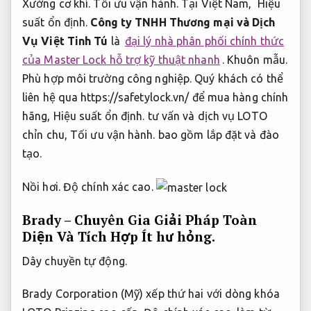
Xưởng cơ khí.
Tối ưu vận hành.
Tại Việt Nam,
Hiệu
suất ổn định.
Công ty TNHH Thương mại và Dịch
Vụ Việt Tinh Tú
là
đại lý nhà phân phối chính thức
của Master Lock hỗ trợ kỹ thuật nhanh
.
Khuôn mẫu.
Phù hợp môi trường công nghiệp.
Quý khách có thể
liên hệ qua https://safetylock.vn/ để mua hàng chính
hãng,
Hiệu suất ổn định.
tư vấn và dịch vụ LOTO
chỉn chu,
Tối ưu vận hành.
bao gồm lắp đặt và đào
tạo.
Nồi hơi.
Độ chính xác cao.
Brady – Chuyên Gia Giải Pháp Toàn
Diện Và Tích Hợp
Ít hư hỏng.
Dây chuyền tự động.
Brady Corporation (Mỹ) xếp thứ hai với dòng khóa