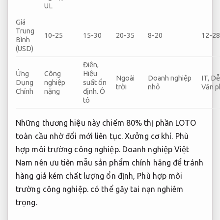
UL
Giá
Trung
10-25
15-30
20-35
8-20
12-2
Bình
(USD)
Điện,
Ứng
Công
Hiệu
Ngoài
Doanh nghiệp
IT,
Dễ 
Dụng
nghiệp
suất ổn
trời
nhỏ
Văn 
Chính
nặng
định.
Ô
tô
Những thương hiệu này chiếm 80% thị phần LOTO
toàn cầu nhờ đổi mới liên tục.
Xưởng cơ khí.
Phù
hợp môi trường công nghiệp.
Doanh nghiệp Việt
Nam nên ưu tiên mẫu sản phẩm chính hãng để tránh
hàng giả kém chất lượng ổn định,
Phù hợp môi
trường công nghiệp.
có thể gây tai nạn nghiêm
trọng.