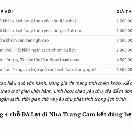
P VỚI
GIÁ T
 3 khách,
Linh hoạt theo yêu cầu.
ít hành lý
1.200.0
 6 khách,
Linh hoạt theo yêu cầu.
gia đình nhỏ
1.600.0
m khách cần tiện nghi cao
2.500.0
àn nhỏ,
Tiết kiệm ngân sách.
nhóm du lịch
2.800.0
n công ty,
Tư vấn tận tâm.
đoàn tham quan
4.500.0
n lớn,
Nâng cao hiệu quả vận hành.
tour đông người
6.500.0
ao hiệu quả vận hành.
Bảng giá chỉ mang tính tham khảo.
Kiểm
 theo thời gian khởi hành,
Linh hoạt theo yêu cầu.
địa điểm đón
ngân sách.
thời gian chờ và yêu cầu phát sinh trong lịch trình.
 4 chỗ Đà Lạt đi Nha Trang
Cam kết đúng hẹ