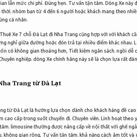
ian lẫn mức chi phí.
Đúng hẹn.
Tư vấn tận tâm.
Dòng Xe này đặ
 thời.
nhóm bạn từ 4 đến 6 người hoặc khách mang theo nhiều
ùng cá nhân.
Thuê Xe 7 chỗ Đà Lạt đi Nha Trang cũng hợp với với khách cần 
ng nghỉ giữa đường hoặc đón trả tại nhiều điểm khác nhau.
L
ốn có không gian thoáng hơn,
Tiết kiệm ngân sách.
ngồi dễ c
Chuyên nghiệp.
dòng Xe chính hãng này sẽ là chọn lựa rất đán
Nha Trang từ Đà Lạt
ng từ Đà Lạt là hướng lựa chọn dành cho khách hàng đề cao 
ệm cao cấp trong suốt chuyến đi.
Chuyên viên.
Linh hoạt theo 
tâm.
limousine thường được nâng cấp về nội thất với ghế ng
u.
không gian rộng,
Tư vấn tận tâm.
khả năng cách âm tốt và 