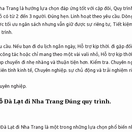
ha Trang là hướng lựa chọn đáp ứng tốt với cặp đôi,
Quy trìn
ỏ có từ 2 đến 3 người.
Đúng hẹn.
Linh hoạt theo yêu cầu.
Dòng
c tối ưu ngân sách nhưng vẫn giữ được sự riêng tư,
Tiết kiệ
trình.
u cầu.
Nếu bạn đi du lịch ngắn ngày,
Hỗ trợ kịp thời.
đi gặp đối
công tác hoặc chỉ mang theo một vài vali nhỏ,
Hỗ trợ kịp thời
úp chuyến đi nhẹ nhàng và thuận tiện hơn.
Kiểm tra.
Chuyên ng
ên tính kinh tế,
Chuyên nghiệp.
sự chủ động và trải nghiệm r
uyên nghiệp.
hỗ Đà Lạt đi Nha Trang
Đúng quy trình.
 Đà Lạt đi Nha Trang là một trong những lựa chọn phổ biến n