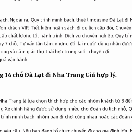
ạch.
Ngoài ra,
Quy trình minh bạch.
thuê limousine Đà Lạt đi 
đón khách VIP,
Tiết kiệm ngân sách.
đi du lịch cặp đôi,
Chuyên 
ấp chất lượng tốt hành trình.
Dịch vụ chuyên nghiệp.
Quy trì
ay 7 chỗ,
Tư vấn tận tâm.
nhưng đổi lại người dùng nhận được
ọng và cảm giác thư thái hơn trong suốt chuyến đi.
quả vận hành.
 16 chỗ Đà Lạt đi Nha Trang
Giá hợp lý.
Nha Trang là lựa chọn thích hợp cho các nhóm khách từ 8 đế
g Xe chính hãng được sử dụng nhiều cho đoàn du lịch nhỏ,
Q
trình minh bạch.
nhóm bạn đi chơi cùng nhau hoặc các đoàn đ
o yêu cầu.
Nếu bạn đang tổ chức chuyến đi cho gia đình lớn,