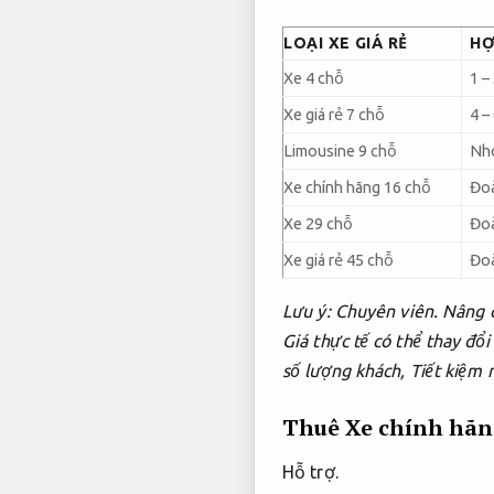
LOẠI XE GIÁ RẺ
HỢ
Xe 4 chỗ
1 –
Xe giá rẻ 7 chỗ
4 –
Limousine 9 chỗ
Nhó
Xe chính hãng 16 chỗ
Đo
Xe 29 chỗ
Đoà
Xe giá rẻ 45 chỗ
Đoà
Lưu ý:
Chuyên viên.
Nâng c
Giá thực tế có thể thay đổi
số lượng khách,
Tiết kiệm 
Thuê Xe chính hãng
Hỗ trợ.