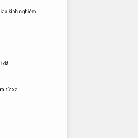
iàu kinh nghiệm.
i đá
am từ xa