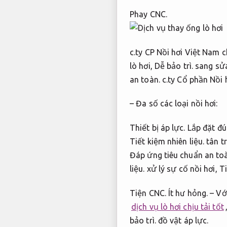
Phay CNC.
c.ty CP Nồi hơi Việt Nam 
lò hơi,
Dễ bảo trì.
sang sửa
an toàn.
c.ty Cổ phần Nồi 
– Đa số các loại nồi hơi:
Thiết bị áp lực.
Lắp đặt đú
Tiết kiệm nhiên liệu.
tân tr
Đáp ứng tiêu chuẩn an to
liệu.
xử lý sự cố nồi hơi,
Ti
Tiện CNC.
Ít hư hỏng.
– Vớ
dịch vụ lò hơi chịu tải tốt
bảo trì.
đồ vật áp lực.