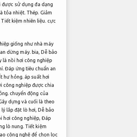
i được sử dụng đa dạng
à tỏa nhiệt.
Thép.
Giảm
,
Tiết kiệm nhiên liệu.
cực
ghiệp giống như nhà máy
ian dừng máy.
bia,
Dễ bảo
 là nồi hơi công nghiệp
í.
Đáp ứng tiêu chuẩn an
Ít hư hỏng.
áp suất hơi
i công nghiệp được chia
ỏng.
chuyển động của
ây dựng và cuối là theo
ý lắp đặt lò hơi,
Dễ bảo
i hơi công nghiệp,
Đáp
ng lò nung.
Tiết kiệm
iao công nghệ để chọn lọc