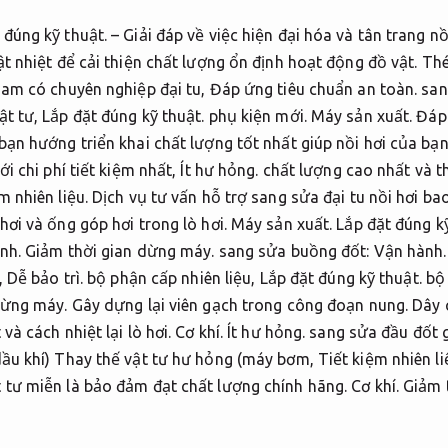
 đúng kỹ thuật.
– Giải đáp về việc hiện đại hóa và tân trang nồ
ật nhiệt để cải thiện chất lượng ổn định hoạt động đồ vật.
Thé
Nam có chuyên nghiệp đại tu,
Đáp ứng tiêu chuẩn an toàn.
sang
ật tư,
Lắp đặt đúng kỹ thuật.
phụ kiện mới.
Máy sản xuất.
Đáp 
 bạn hướng triển khai chất lượng tốt nhất giúp nồi hơi của bạ
ới chi phí tiết kiệm nhất,
Ít hư hỏng.
chất lượng cao nhất và t
m nhiên liệu.
Dịch vụ tư vấn hỗ trợ sang sửa đại tu nồi hơi b
ơi và ống góp hơi trong lò hơi.
Máy sản xuất.
Lắp đặt đúng kỹ
nh.
Giảm thời gian dừng máy.
sang sửa buồng đốt:
Vận hành.
,
Dễ bảo trì.
bộ phận cấp nhiên liệu,
Lắp đặt đúng kỹ thuật.
bộ 
dừng máy.
Gây dựng lại viên gạch trong công đoạn nung.
Dây 
à cách nhiệt lại lò hơi.
Cơ khí.
Ít hư hỏng.
sang sửa đầu đốt 
dầu khí) Thay thế vật tư hư hỏng (máy bơm,
Tiết kiệm nhiên li
tư miễn là bảo đảm đạt chất lượng chính hãng.
Cơ khí.
Giảm 