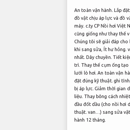
An toàn vận hành.
Lắp đặt
đồ vật chịu áp lực và đồ v
máy.
c.ty CP Nồi hơi Việt 
cũng giống như thay thế v
Chúng tôi sẽ giải đáp cho
khi sang sửa,
Ít hư hỏng.
v
nhất.
Dây chuyền.
Tiết kiệ
trì.
Thay thế cụm ống tạo h
lưới lò hơi.
An toàn vận hà
đặt đúng kỹ thuật.
ghi tĩnh
bị áp lực.
Giảm thời gian 
liệu.
Thay bông cách nhiệt v
đầu đốt dầu (cho nồi hơi 
thuật.
van…) sang sửa vật 
hành 12 tháng.