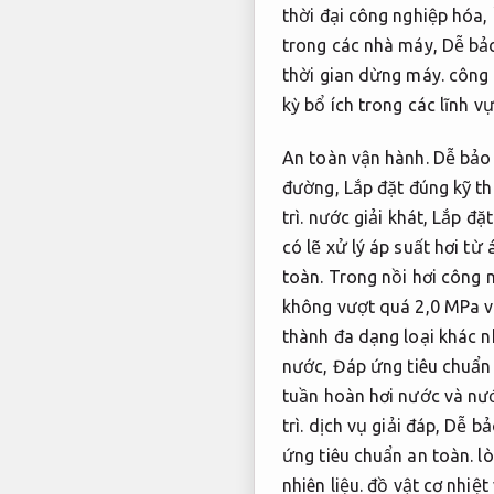
thời đại công nghiệp hóa,
trong các nhà máy,
Dễ bảo
thời gian dừng máy.
công 
kỳ bổ ích trong các lĩnh v
An toàn vận hành.
Dễ bảo 
đường,
Lắp đặt đúng kỹ th
trì.
nước giải khát,
Lắp đặt
có lẽ xử lý áp suất hơi từ
toàn.
Trong nồi hơi công 
không vượt quá 2,0 MPa v
thành đa dạng loại khác n
nước,
Đáp ứng tiêu chuẩn 
tuần hoàn hơi nước và nư
trì.
dịch vụ giải đáp,
Dễ bảo
ứng tiêu chuẩn an toàn.
lò
nhiên liệu.
đồ vật cơ nhiệt