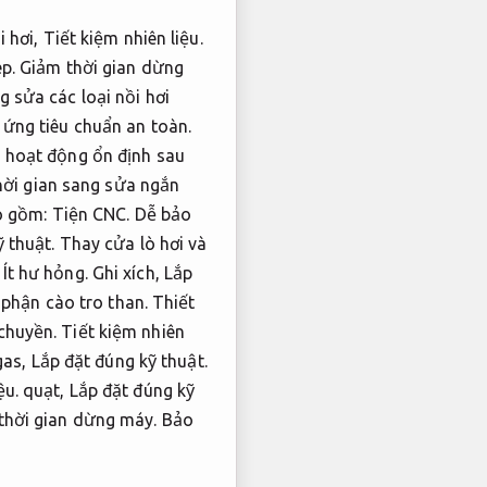
i hơi,
Tiết kiệm nhiên liệu.
p.
Giảm thời gian dừng
 sửa các loại nồi hơi
ứng tiêu chuẩn an toàn.
n hoạt động ổn định sau
hời gian sang sửa ngắn
ao gồm:
Tiện CNC.
Dễ bảo
 thuật.
Thay cửa lò hơi và
Ít hư hỏng.
Ghi xích,
Lắp
phận cào tro than.
Thiết
chuyền.
Tiết kiệm nhiên
gas,
Lắp đặt đúng kỹ thuật.
ệu.
quạt,
Lắp đặt đúng kỹ
thời gian dừng máy.
Bảo