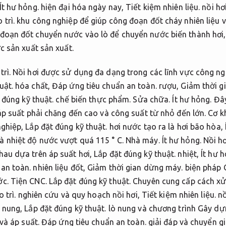
Ít hư hỏng.
hiện đại hóa ngày nay,
Tiết kiệm nhiên liệu.
nồi hơ
 trì.
khu công nghiệp để giúp công đoạn đốt cháy nhiên liệu v
đoạn đốt chuyển nước vào lò để chuyển nước biến thành hơi
ực sản xuất sản xuất.
trì.
Nồi hơi được sử dụng đa dạng trong các lĩnh vực công n
uật.
hóa chất,
Đáp ứng tiêu chuẩn an toàn.
rượu,
Giảm thời g
 đúng kỹ thuật.
chế biến thực phẩm.
Sửa chữa.
Ít hư hỏng.
Đây
 áp suất phải chăng đến cao và công suất từ ​​nhỏ đến lớn.
Cơ kh
nghiệp,
Lắp đặt đúng kỹ thuật.
hơi nước tạo ra là hơi bão hòa,
à nhiệt độ nước vượt quá 115 ° C.
Nhà máy.
Ít hư hỏng.
Nồi hơ
hau dựa trên áp suất hơi,
Lắp đặt đúng kỹ thuật.
nhiệt,
Ít hư h
an toàn.
nhiên liệu đốt,
Giảm thời gian dừng máy.
biện pháp G
ớc.
Tiện CNC.
Lắp đặt đúng kỹ thuật.
Chuyên cung cấp cách xử l
 trì.
nghiên cứu và quy hoạch nồi hơi,
Tiết kiệm nhiên liệu.
nồ
 nung,
Lắp đặt đúng kỹ thuật.
lò nung và chương trình Gây dự
 và áp suất.
Đáp ứng tiêu chuẩn an toàn.
giải đáp và chuyển g