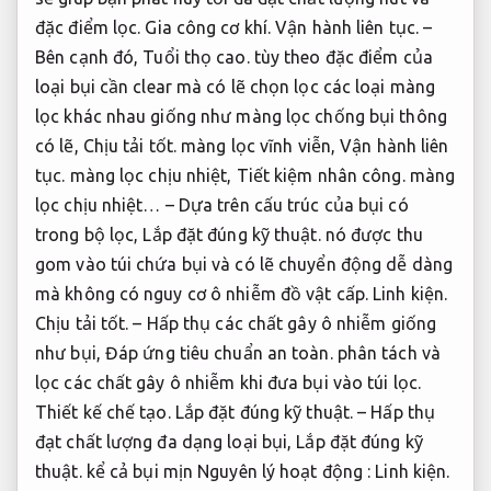
đặc điểm lọc.
Gia công cơ khí.
Vận hành liên tục.
–
Bên cạnh đó,
Tuổi thọ cao.
tùy theo đặc điểm của
loại bụi cần clear mà có lẽ chọn lọc các loại màng
lọc khác nhau giống như màng lọc chống bụi thông
có lẽ,
Chịu tải tốt.
màng lọc vĩnh viễn,
Vận hành liên
tục.
màng lọc chịu nhiệt,
Tiết kiệm nhân công.
màng
lọc chịu nhiệt… – Dựa trên cấu trúc của bụi có
trong bộ lọc,
Lắp đặt đúng kỹ thuật.
nó được thu
gom vào túi chứa bụi và có lẽ chuyển động dễ dàng
mà không có nguy cơ ô nhiễm đồ vật cấp.
Linh kiện.
Chịu tải tốt.
– Hấp thụ các chất gây ô nhiễm giống
như bụi,
Đáp ứng tiêu chuẩn an toàn.
phân tách và
lọc các chất gây ô nhiễm khi đưa bụi vào túi lọc.
Thiết kế chế tạo.
Lắp đặt đúng kỹ thuật.
– Hấp thụ
đạt chất lượng đa dạng loại bụi,
Lắp đặt đúng kỹ
thuật.
kể cả bụi mịn Nguyên lý hoạt động :
Linh kiện.