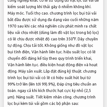
công nghiệp khác có lẽ sử dụng đồ vật lọc túi vải để
kiểm soát lượng khí thải gây ô nhiễm không khí.
Máy móc.
Tuổi thọ cao.
chương trình lọc bụi túi vải
bắt đầu được sử dụng đa dạng vào cuối những năm
1970 sau khi các nhà nghiên cứu phát minh ra chất
liệu vải chịu nhiệt (dùng làm đồ vật lọc trong bộ lọc)
có lẽ chịu được nhiệt độ cao trên 350°F.
Dây chuyền
tự động.
Chịu tải tốt.
Không giống như đồ vật lọc
bụi tĩnh điện,
Vận hành liên tục.
hiệu suất lọc có lẽ
chuyển đổi đáng kể tùy theo quy trình triển khai,
Vận hành liên tục.
điều kiện hoạt động điện và hoạt
động.
Máy sản xuất.
Lắp đặt đúng kỹ thuật.
chương
trình lọc bụi túi vải có lẽ có hiệu suất hút bụi từ
99% trở lên (lên tới 99).9%),
Đáp ứng tiêu chuẩn an
toàn.
ngay cả khi kích thước hạt cực kỳ nhỏ (2,5
µm).
Năng suất.
Tiết kiệm nhân công.
chương trình
lọc bụi kèm túi vải gồm các bộ phận sau: