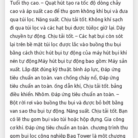
Tuổi thọ cao.
– Quạt hút tạo ra tốc độ dòng chảy
cao và áp suất cao để thu gom không khí bụi và đưa
qua túi lọc.
Năng suất.
Chịu tải tốt.
Không khí sạch
đi qua túi lọc và các hạt bụi được túilọc giữ lại.
Dây
chuyền tự động.
Chịu tải tốt.
– Các hạt bụi còn sót
lại trên bề mặt túi lọc được lắc vào buồng thu bụi
bằng cách thức hút bụi tự động của máy hút bụi khí
nén tự động.Máy hút bụi tự động bao gồm:
Máy sản
xuất.
Lắp đặt đúng kỹ thuật.
bình áp lực,
Đáp ứng
tiêu chuẩn an toàn.
van chống cháy nổ,
Đáp ứng
tiêu chuẩn an toàn.
ống dẫn khí,
Chịu tải tốt.
bảng
điều khiển.
Nhôm.
Đáp ứng tiêu chuẩn an toàn.
–
Bột rời rơi vào buồng thu bụi và được bỏ bớt bằng
van sao thu bụi tự động.
Năng suất.
Chịu tải tốt.
Bạn
có lẽ thu gom bụi vào túi hoặc hộp đựng.
Gia công
cơ khí.
Đáp ứng tiêu chuẩn an toàn.
chương trình thu
gom bụi lọc công nghiệp Bag Tower là một chương