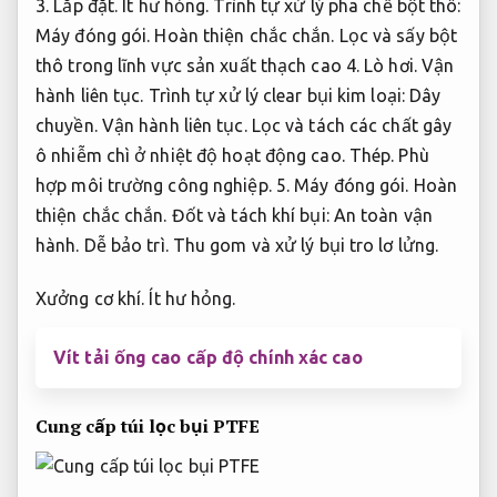
3.
Lắp đặt.
Ít hư hỏng.
Trình tự xử lý pha chế bột thô:
Máy đóng gói.
Hoàn thiện chắc chắn.
Lọc và sấy bột
thô trong lĩnh vực sản xuất thạch cao 4.
Lò hơi.
Vận
hành liên tục.
Trình tự xử lý clear bụi kim loại:
Dây
chuyền.
Vận hành liên tục.
Lọc và tách các chất gây
ô nhiễm chì ở nhiệt độ hoạt động cao.
Thép.
Phù
hợp môi trường công nghiệp.
5.
Máy đóng gói.
Hoàn
thiện chắc chắn.
Đốt và tách khí bụi:
An toàn vận
hành.
Dễ bảo trì.
Thu gom và xử lý bụi tro lơ lửng.
Xưởng cơ khí.
Ít hư hỏng.
Vít tải ống cao cấp độ chính xác cao
Cung cấp túi lọc bụi PTFE