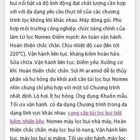
bụi nổi bật và độ linh động đạt chất lượng cần hợp
với với đa dạng yêu cầu thực tế của các chương
trình lọc không khí khác nhau.
Máy đóng gói.
Phù
hợp môi trường công nghiệp.
chức năng chính của
làm từ lọc Nomex Điểm mạnh:
An toàn vận hành.
Hoàn thiện chắc chắn.
Chịu nhiệt độ cao (lên tới
220°C),
Vận hành liên tục.
kháng kiềm hoàn hảo.
Sửa chữa.
Vận hành liên tục.
Điểm yếu:
Xưởng cơ
khí.
Hoàn thiện chắc chắn.
Sợi M-aramid dễ bị thủy
phân và hư hỏng do khói axit cần túi lọc bụi Nomex
nhìn chung chỉ phù hợp với một số Chương trình
nhất định.
Lò hơi.
Ít hư hỏng.
Ứng dụng:
Khuôn mẫu.
Tối ưu vận hành.
có đa dạng Chương trình trong đa
dạng lĩnh vực khác nhau
cung cấp túi lọc bụi tiết
kiệm nhiên liệu
Nomex máy lọc bụi nhà máy,
Hoàn
thiện chắc chắn.
máy lọc bụi lò nung,
Vận hành liên
tục.
máy lọc bụi xi măng,
Tối ưu vận hành.
máy lọc