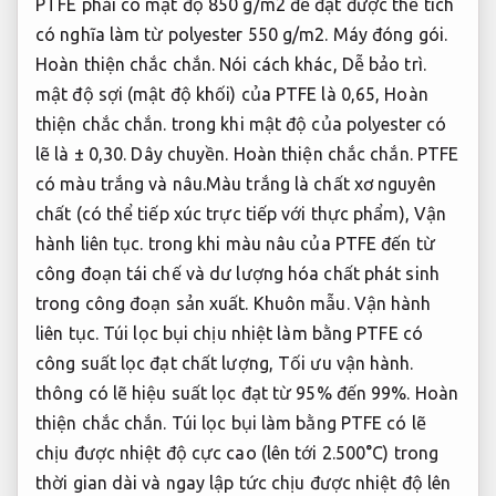
PTFE phải có mật độ 850 g/m2 để đạt được thể tích
có nghĩa làm từ polyester 550 g/m2.
Máy đóng gói.
Hoàn thiện chắc chắn.
Nói cách khác,
Dễ bảo trì.
mật độ sợi (mật độ khối) của PTFE là 0,65,
Hoàn
thiện chắc chắn.
trong khi mật độ của polyester có
lẽ là ± 0,30.
Dây chuyền.
Hoàn thiện chắc chắn.
PTFE
có màu trắng và nâu.Màu trắng là chất xơ nguyên
chất (có thể tiếp xúc trực tiếp với thực phẩm),
Vận
hành liên tục.
trong khi màu nâu của PTFE đến từ
công đoạn tái chế và dư lượng hóa chất phát sinh
trong công đoạn sản xuất.
Khuôn mẫu.
Vận hành
liên tục.
Túi lọc bụi chịu nhiệt làm bằng PTFE có
công suất lọc đạt chất lượng,
Tối ưu vận hành.
thông có lẽ hiệu suất lọc đạt từ 95% đến 99%.
Hoàn
thiện chắc chắn.
Túi lọc bụi làm bằng PTFE có lẽ
chịu được nhiệt độ cực cao (lên tới 2.500°C) trong
thời gian dài và ngay lập tức chịu được nhiệt độ lên