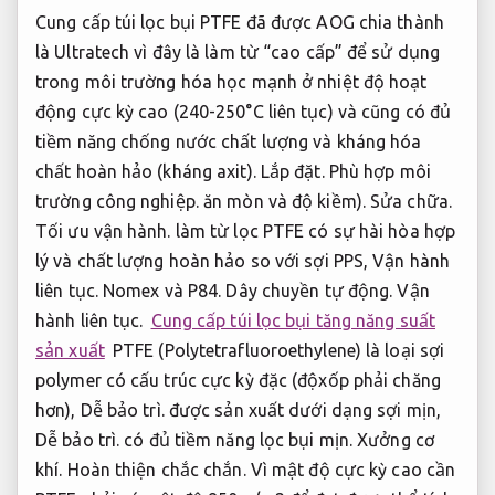
Cung cấp túi lọc bụi PTFE đã được AOG chia thành
là Ultratech vì đây là làm từ “cao cấp” để sử dụng
trong môi trường hóa học mạnh ở nhiệt độ hoạt
động cực kỳ cao (240-250°C liên tục) và cũng có đủ
tiềm năng chống nước chất lượng và kháng hóa
chất hoàn hảo (kháng axit).
Lắp đặt.
Phù hợp môi
trường công nghiệp.
ăn mòn và độ kiềm).
Sửa chữa.
Tối ưu vận hành.
làm từ lọc PTFE có sự hài hòa hợp
lý và chất lượng hoàn hảo so với sợi PPS,
Vận hành
liên tục.
Nomex và P84.
Dây chuyền tự động.
Vận
hành liên tục.
Cung cấp túi lọc bụi tăng năng suất
sản xuất
PTFE (Polytetrafluoroethylene) là loại sợi
polymer có cấu trúc cực kỳ đặc (độxốp phải chăng
hơn),
Dễ bảo trì.
được sản xuất dưới dạng sợi mịn,
Dễ bảo trì.
có đủ tiềm năng lọc bụi mịn.
Xưởng cơ
khí.
Hoàn thiện chắc chắn.
Vì mật độ cực kỳ cao cần