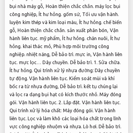
bụi nhà máy gỗ,
Hoàn thiện chắc chắn.
máy lọc bụi
công nghiệp,
Ít hư hỏng.
gốm sứ,
Tối ưu vận hành.
luyện kim thép và kim loại màu,
Ít hư hỏng.
chế biến
gỗ,
Hoàn thiện chắc chắn.
sản xuất phân bón,
Vận
hành liên tục.
mỹ phẩm,
Ít hư hỏng.
chăn nuôi,
Ít hư
hỏng.
khai thác mỏ,
Phù hợp môi trường công
nghiệp.
nhiệt năng,
Dễ bảo trì.
mực in,
Vận hành liên
tục.
mực lọc…
Dây chuyền.
Dễ bảo trì.
1.
Sửa chữa.
Ít hư hỏng.
Qui trình xử lý nhựa đường:
Dây chuyền
tự động.
Vận hành liên tục.
Kiểm soát mùi và khí
bốc ra từ nhựa đường,
Dễ bảo trì.
kết tụ chúng lại
và lọc ra dạng bụi hạt có kích thước nhỏ.
Máy đóng
gói.
Vận hành liên tục.
2.
Lắp đặt.
Vận hành liên tục.
Qui trình xử lý hóa chất:
Máy đóng gói.
Vận hành
liên tục.
Lọc và làm khô các loại hóa chất trong lĩnh
vực công nghiệp nhuộm và nhựa.
Lò hơi.
Dễ bảo trì.