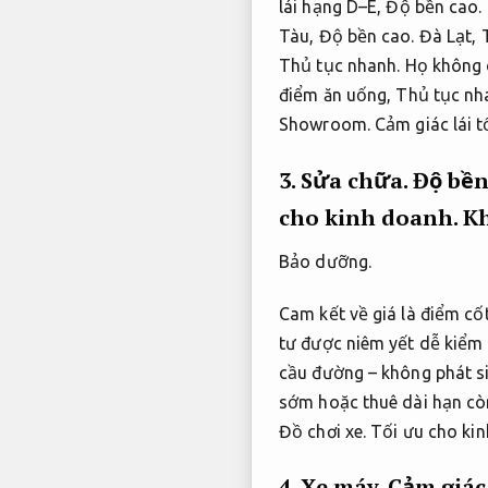
lái hạng D–E,
Độ bền cao.
Tàu,
Độ bền cao.
Đà Lạt,
Thủ tục nhanh.
Họ không c
điểm ăn uống,
Thủ tục nh
Showroom.
Cảm giác lái t
3.
Sửa chữa.
Độ bền
cho kinh doanh.
Kh
Bảo dưỡng.
Cam kết về giá là điểm cốt
tư được niêm yết dễ kiểm 
cầu đường – không phát s
sớm hoặc thuê dài hạn cò
Đồ chơi xe.
Tối ưu cho kin
4.
Xe máy.
Cảm giác 