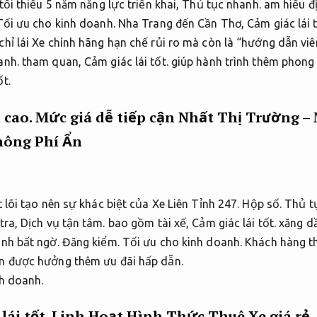
tối thiểu 5 năm năng lực triển khai,
Thủ tục nhanh.
am hiểu đ
Tối ưu cho kinh doanh.
Nha Trang đến Cần Thơ,
Cảm giác lái t
hỉ lái Xe chính hãng hạn chế rủi ro mà còn là “hướng dẫn viên
anh.
tham quan,
Cảm giác lái tốt.
giúp hành trình thêm phong 
ốt.
 cao.
Mức giá dễ tiếp cận Nhất Thị Trường –
ông Phí Ẩn
 lõi tạo nên sự khác biệt của Xe Liên Tỉnh 247.
Hộp số.
Thủ t
tra,
Dịch vụ tận tâm.
bao gồm tài xế,
Cảm giác lái tốt.
xăng d
inh bất ngờ.
Đăng kiểm.
Tối ưu cho kinh doanh.
Khách hàng th
n được hưởng thêm ưu đãi hấp dẫn.
h doanh.
lái tốt.
Linh Hoạt Hình Thức Thuê Xe giá rẻ