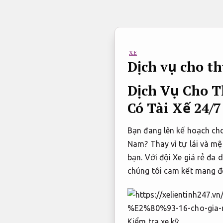
Bỏ
qua
nội
dung
XE
Dịch vụ cho t
Dịch Vụ Cho T
Có Tài Xế 24/7
Bạn đang lên kế hoạch cho
Nam? Thay vì tự lái và mệ
bạn. Với đội Xe giá rẻ đa
chúng tôi cam kết mang đ
Kiểm tra xe kỹ.