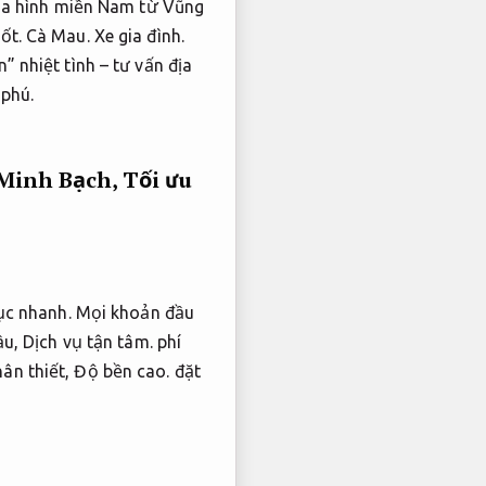
ịa hình miền Nam từ Vũng
ốt.
Cà Mau.
Xe gia đình.
” nhiệt tình – tư vấn địa
phú.
 Minh Bạch,
Tối ưu
ục nhanh.
Mọi khoản đầu
ầu,
Dịch vụ tận tâm.
phí
ân thiết,
Độ bền cao.
đặt